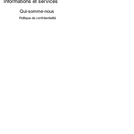
Informations et services
Qui-somme-nous
Politique de confidentialité
Conditions générales de vente
Paiement sécurisé
Livraison et mise à disposition
Revendeurs
COMPTOIR JASMIN
14 Bis rue de Metz 77260 Sammeron
FRANCE
Appelez-nous au
06 98 20 97 38
07 64 70 16 55
Email :
comptoirjasmin@gmail.com
Suivez-nous sur
Contacter